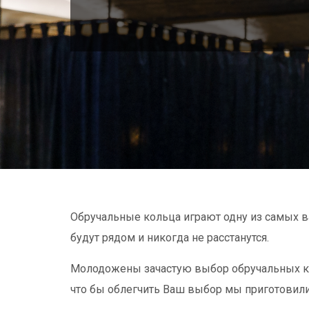
Обручальные кольца играют одну из самых ва
будут рядом и никогда не расстанутся.
Молодожены зачастую выбор обручальных коле
что бы облегчить Ваш выбор мы приготовили