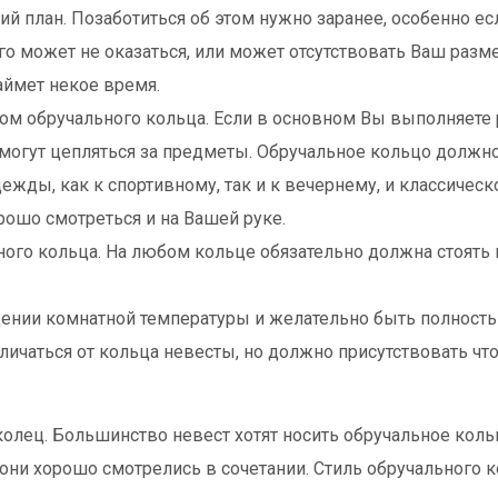
ий план. Позаботиться об этом нужно заранее, особенно е
 его может не оказаться, или может отсутствовать Ваш разм
аймет некое время.
ом обручального кольца. Если в основном Вы выполняете 
е могут цепляться за предметы. Обручальное кольцо должно
ды, как к спортивному, так и к вечернему, и классическо
ошо смотреться и на Вашей руке.
ого кольца. На любом кольце обязательно должна стоять 
ении комнатной температуры и желательно быть полност
личаться от кольца невесты, но должно присутствовать что
колец. Большинство невест хотят носить обручальное кол
б они хорошо смотрелись в сочетании. Стиль обручального